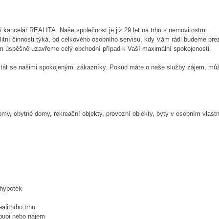
í kancelář REALITA. Naše společnost je již 29 let na trhu s nemovitostmi.
itní činnosti týká, od celkového osobního servisu, kdy Vám rádi budeme prez
ým úspěšně uzavřeme celý obchodní případ k Vaší maximální spokojenosti.
stát se našimi spokojenými zákazníky. Pokud máte o naše služby zájem, můž
my, obytné domy, rekreační objekty, provozní objekty, byty v osobním vlastni
 hypoték
alitního trhu
oupi nebo nájem