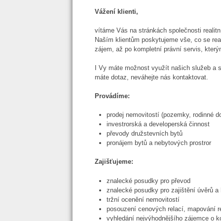
Vážení klienti,
vítáme Vás na stránkách společnosti realitn
Naším klientům poskytujeme vše, co se real
zájem, až po kompletní právní servis, kter
I Vy máte možnost využít našich služeb a 
máte dotaz, neváhejte nás kontaktovat.
Provádíme:
prodej nemovitostí (pozemky, rodinné do
investrorská a developerská činnost
převody družstevních bytů
pronájem bytů a nebytových prostror
Zajišťujeme:
znalecké posudky pro převod
znalecké posudky pro zajištění úvěrů a
tržní ocenění nemovitostí
posouzení cenových relací, mapování re
vyhledání nejvýhodnějšího zájemce o k